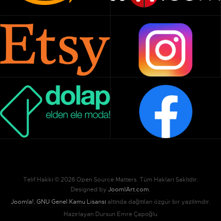
Telif Hakkı © 2026 Open Source Matters. Tüm Hakları Saklıdır.
Designed by
JoomlArt.com
.
Joomla!
,
GNU Genel Kamu Lisansı
altında dağıtılan özgür bir yazılımdır.
Hazırlayan Dursun Emre Çapoğlu