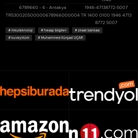
6789660 - 4 - Antakya
1946-47138772-5007
TR530020500000678966000004
TR 1400 0100 1946 4713
8772 5007
mkuteknoloji
hesap bilgileri
ziraat bankası
kuveyttürk
Muhammed Kürşad UÇAR